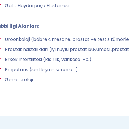
Gata Haydarpaşa Hastanesi
ıbbi İlgi Alanları:
Üroonkoloji (böbrek, mesane, prostat ve testis tümörle
Prostat hastalıkları (iyi huylu prostat büyümesi ,prostat 
Erkek infertilitesi (kısırlık, varikosel vb.)
Empotans (sertleşme sorunları).
Genel üroloji