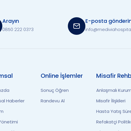
Arayın
E-posta gönderi
0850 222 0373
info@mediviahospita
msal
Online İşlemler
Misafir Rehb
ızda
Sonuç Öğren
Anlaşmalı Kurum
al Haberler
Randevu Al
Misafir İlişkileri
im
Hasta Yatış Sür
 Yönetimi
Refakatçi Politik