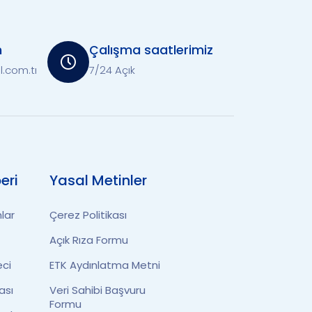
n
Çalışma saatlerimiz
l.com.tr
7/24 Açık
eri
Yasal Metinler
lar
Çerez Politikası
Açık Rıza Formu
eci
ETK Aydınlatma Metni
ası
Veri Sahibi Başvuru
Formu