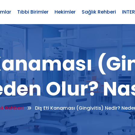
umlar
Tıbbi Birimler
Hekimler
Sağlık Rehberi
INTE
 Kanaması (Gin
eden Olur? Nas
ık Rehberi
Diş Eti Kanaması (Gingivitis) Nedir? Nede