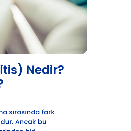
tis) Nedir?
?
ma sırasında fark
umdur. Ancak bu