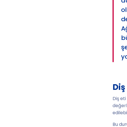
du
ol
d
A
b
ş
ya
Diş
Diş et
değerl
edilebil
Bu duru