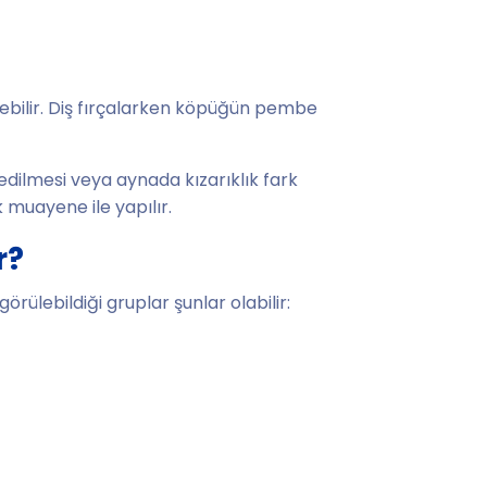
ilebilir. Diş fırçalarken köpüğün pembe
edilmesi veya aynada kızarıklık fark
 muayene ile yapılır.
r?
örülebildiği gruplar şunlar olabilir: