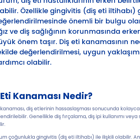
rum, diş eti hastalıklarının erken belirtil
abilir. Özellikle gingivitis (diş eti iltihabı
eğerlendirilmesinde önemli bir bulgu olar
ğız ve diş sağlığının korunmasında erken
üyük önem taşır. Diş eti kanamasının ne
ekilde değerlendirilmesi, uygun yaklaşım
rdımcı olabilir.
 Eti Kanaması Nedir?
i kanaması, diş etlerinin hassaslaşması sonucunda kolay
endirilebilir. Genellikle diş fırçalama, diş ipi kullanımı vey
ir.
m çoğunlukla gingivitis (diş eti iltihabı) ile ilişkili olabilir.