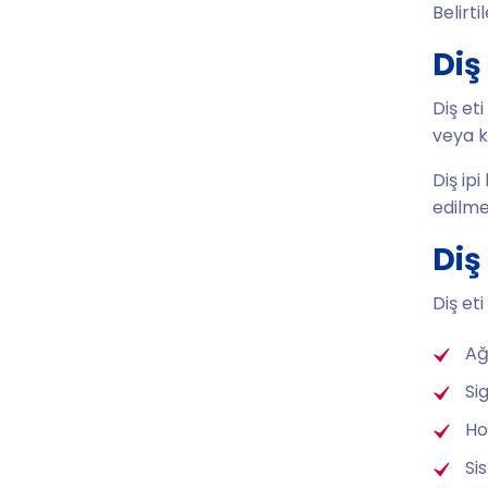
Belirti
Diş
Diş et
veya k
Diş ip
edilme
Diş
Diş et
Ağ
Si
Ho
Si