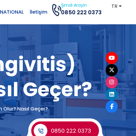
Şimdi Arayın
TR
RNATIONAL
İletişim
0850 222 0373
givitis)
ıl Geçer?
n Olur? Nasıl Geçer?
0850 222 0373