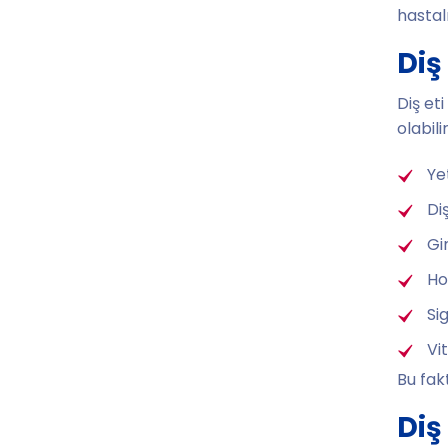
hastal
Diş
Diş et
olabilir
Ye
Diş
Gin
Ho
Si
Vi
Bu fak
Diş