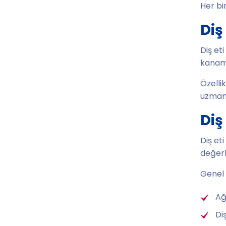
Her bi
Diş
Diş et
kanama
Özelli
uzman 
Diş
Diş et
değerl
Genel 
Ağ
Di