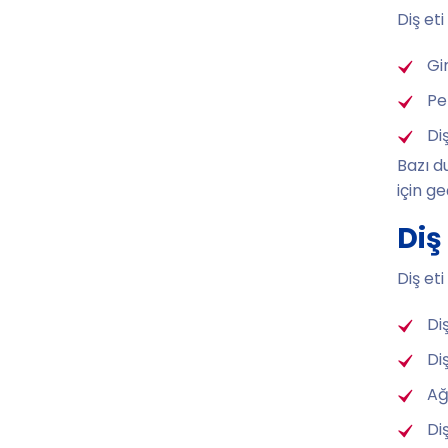
Diş eti
Gi
Per
Diş
Bazı du
için g
Diş
Diş eti
Di
Diş
Ağ
Di